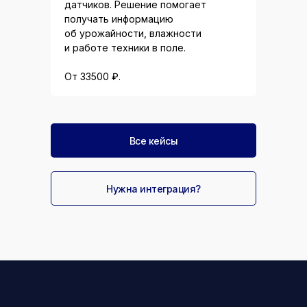
датчиков. Решение помогает
получать информацию
об урожайности, влажности
и работе техники в поле.
От 33500 ₽.
Все кейсы
Нужна интеграция?
Телематика
Контроль
для
Контроль
Контроль
Установим умный
скорости
Телематика для
экстренной
скорости
скорости
шлагбаум
транспорта с
экстренной
помощи
транспорта с
транспорта с
с распознаванием
помощью
помощи
сотрудникам
помощью
помощью
номеров
телеметрии
сотрудникам
телеметрии
телеметрии
Телеметрия Skylon
Автоматизируйте доступ
Skylon сопоставляет
Телеметрия Skylon