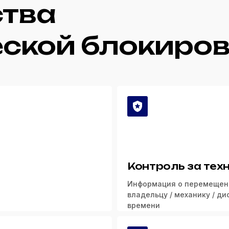
тва
ской блокиро
Контроль за техн
Информация о перемещени
владельцу / механику / д
времени