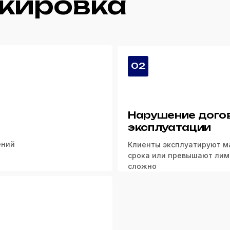
кировка
02
Нарушение дого
эксплуатации
ений
Клиенты эксплуатируют м
срока или превышают лими
сложно