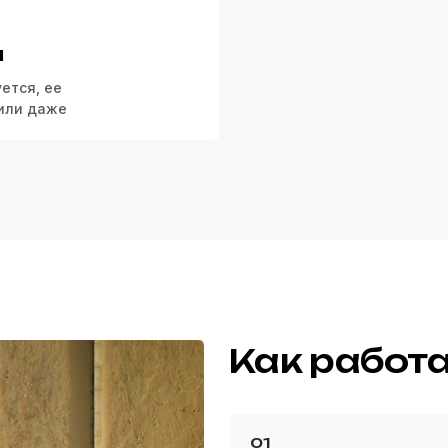
и
ется, ее
или даже
Как работ
01