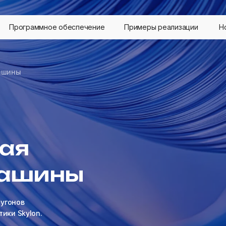
Программное обеспечение
Примеры реализации
Н
ашины
ая
машины
 угонов
ики Skylon.