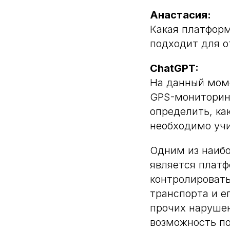
Анастасия:
Какая платформ
подходит для о
ChatGPT:
На данный мом
GPS-мониторинг
определить, ка
необходимо учи
Одним из наибо
является плат
контролироват
транспорта и е
прочих нарушен
возможность п