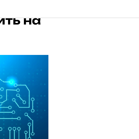
hatGPT
ить на