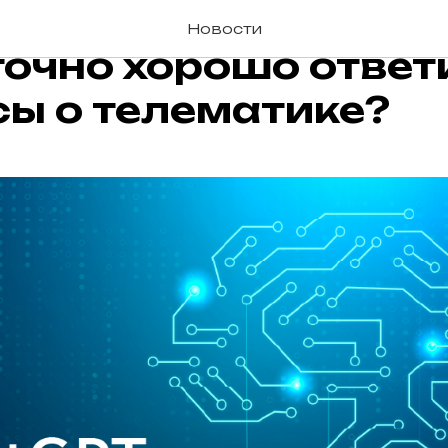
т ли популярный C
Новости
очно хорошо ответ
ы о телематике?