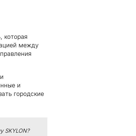
, которая
мацией между
управления
 и
енные и
вать городские
рму SKYLON?