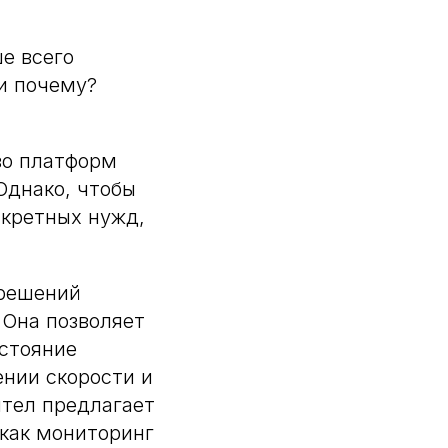
е всего
и почему?
во платформ
Однако, чтобы
нкретных нужд,
 решений
Она позволяет
стояние
ении скорости и
ител предлагает
как мониторинг