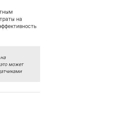
ртным
траты на
 эффективность
 на
 это может
датчиками