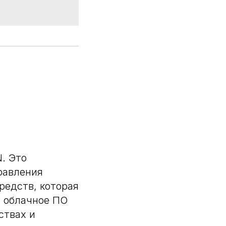
. Это
равления
едств, которая
, облачное ПО
ствах и