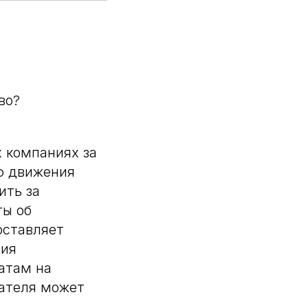
во?
 компаниях за
ю движения
ить за
ты об
оставляет
ния
атам на
гателя может