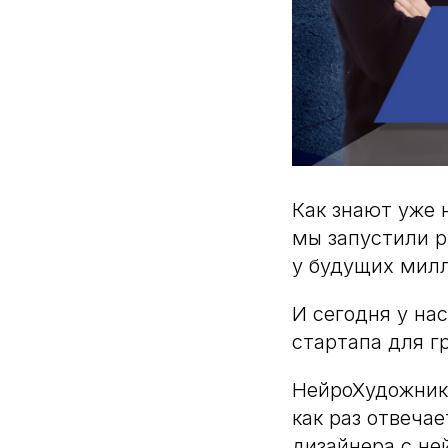
Как знают уже 
мы запустили р
у будущих мил
И сегодня у нас
стартапа для г
НейроХудожник-
как раз отвеча
дизайнера с не