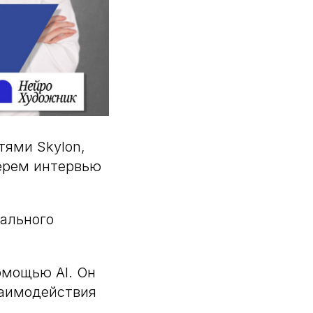
тями Skylon,
берем интервью
уального
омощью AI. Он
заимодействия