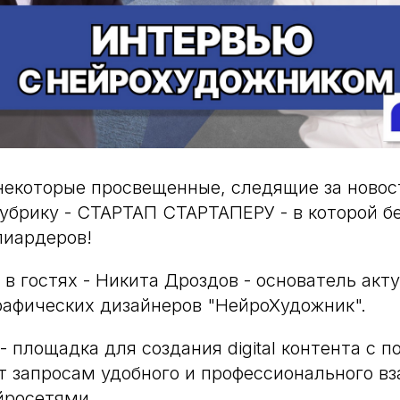
некоторые просвещенные, следящие за новос
убрику - СТАРТАП СТАРТАПЕРУ - в которой 
лиардеров!
 в гостях - Никита Дроздов - основатель акт
рафических дизайнеров "НейроХудожник".
 площадка для создания digital контента с п
ет запросам удобного и профессионального в
йросетями.