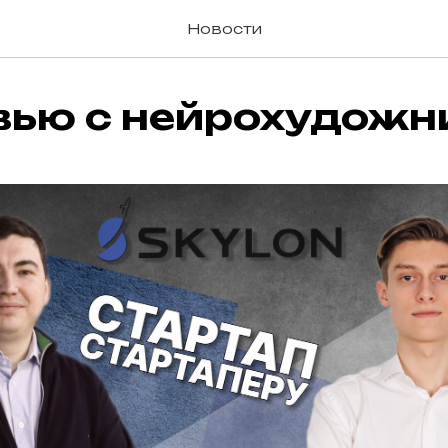
Новости
вью с нейрохудожн